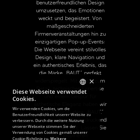
benutzerfreundlichen Design
umzusetzen, das Emotionen
weckt und begeistert. Von
maßgeschneiderten
Firmenveranstaltungen hin zu
einzigartigen Pop-up-Events:
Die Webseite vereint stilvolles
Design, klare Navigation und
ein authentisches Erlebnis, das
die Marke „BAUT.” perfekt
×
widerspiegelt. Mit Liebe zum
Detail, technischer Expertise
Diese Webseite verwendet
GERMAN
und einem Gespür für
Cookies.
ästhetische Eleganz haben wir
GERMAN
Wir verwenden Cookies, um die
dafür gesorgt, dass „BAUT.”
Benutzerfreundlichkeit unserer Website zu
ENGLISH
online genauso beeindruckend
verbessern. Durch die weitere Nutzung
unserer Webseite stimmen Sie der
ist wie live vor Ort. Lassen Sie
Verwendung von Cookies gemäß unserer
sich inspirieren!
Cookie-Richtlinie zu.
Weitere