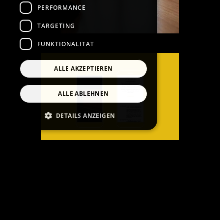
PERFORMANCE
TARGETING
FUNKTIONALITÄT
ALLE AKZEPTIEREN
ALLE ABLEHNEN
DETAILS ANZEIGEN
Unbedingt erforderlich
Performance
Targeting
Funktionalität
Unbedingt erforderliche Cookies ermöglichen
wesentliche Kernfunktionen der Website wie
die Benutzeranmeldung und die
Kontoverwaltung. Ohne die unbedingt
erforderlichen Cookies kann die Website nicht