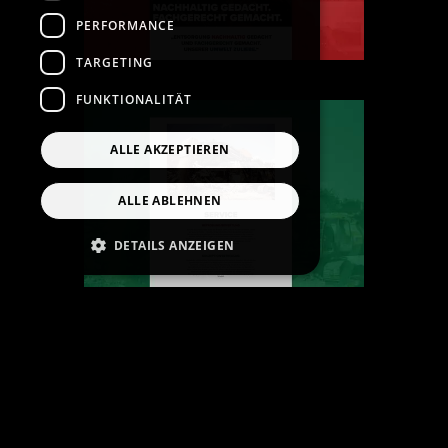
PERFORMANCE
TARGETING
FUNKTIONALITÄT
ALLE AKZEPTIEREN
ALLE ABLEHNEN
DETAILS ANZEIGEN
Unbedingt erforderlich
Performance
Targeting
Funktionalität
Unbedingt erforderliche Cookies ermöglichen
wesentliche Kernfunktionen der Website wie
die Benutzeranmeldung und die
Kontoverwaltung. Ohne die unbedingt
erforderlichen Cookies kann die Website nicht