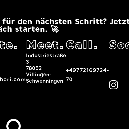
 für den nächsten Schritt? Jetz
äch starten.
🚀
te.
Meet.
Call.
Soc
Industriestraße
3
78052
+49772169724-
Villingen-
bori.com
70
Schwenningen